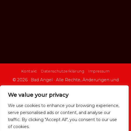
Kontakt
Datenschutzerklärung
Impressum
© 2026 · Bad Angel · Alle Rechte, Änderungen und
Irrtümer vorbehalten
We value your privacy
Click here to chat with us
We use cookies to enhance your browsing experience,
serve personalised ads or content, and analyse our
traffic. By clicking "Accept All", you consent to our use
of cookies.